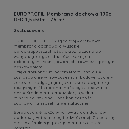
EUROPROFIL Membrana dachowa 190g
RED 1,5x50m | 75 m²
Zastosowanie
EUROPROFIL RED 190g to trójwarstwowa
membrana dachowa o wysokiej
paroprzepuszczalności, przeznaczona do
wstępnego krycia dachów skośnych,
ocieplonych i wentylowanych, również z pełnym
deskowaniem.
Dzięki doskonałym parametrom, znajduje
zastosowanie w nowoczesnym budownictwie –
zarówno tradycyjnym, jak i szkieletowym czy
pasywnym. Membrana może być stosowana
bezpośrednio na termoizolacji (wełna
mineralna, szklana), bez konieczności
zachowania szczeliny wentylacyjnej.
Sprawdza się także w renowacjach dachów i
poddaszy w technologii odwróconej. Zaleca się
montaż finalnego pokrycia na ruszcie z łaty i
kontrłaty.