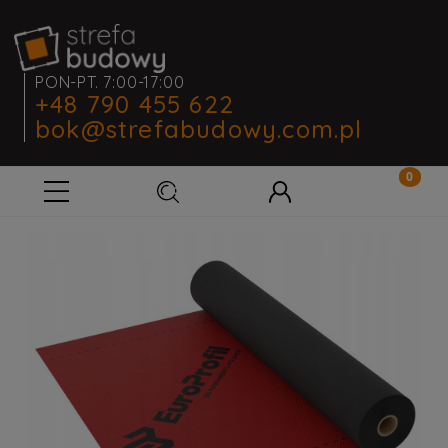
PON-PT. 7:00-17:00
+48 790 455 622
bok@strefabudowy.com.pl