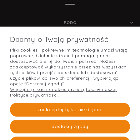
RODO
Dbamy o Twoją prywatność
Pliki cookies i pokrewne im technologie umożliwiają
POMOC
poprawne działanie strony i pomagają nam
dostosować ofertę do Twoich potrzeb. Możesz
zaakceptować wykorzystanie przez nas wszystkich
tych plików i przejść do sklepu lub dostosować
użycie plików do swoich preferencji, wybierając
O NAS
opcję "Dostosuj zgody".
Więcej o plikach cookies przeczytasz w naszej
Polityce prywatności.
PŁATNOŚCI I DOSTAWA
zaakceptuj tylko niezbędne
dostosuj zgody
Strefabudowy